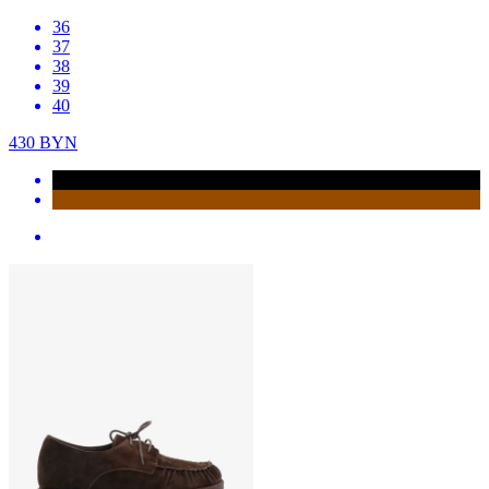
36
37
38
39
40
430
BYN