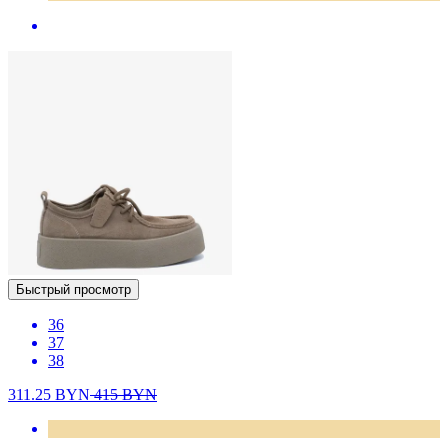
Быстрый просмотр
36
37
38
311.25
BYN
415
BYN