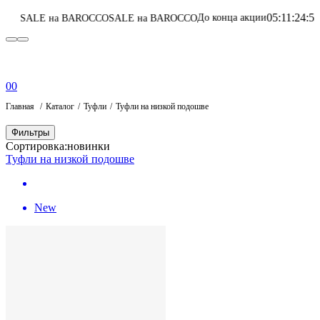
05
:
11
:
24
:
59
До конца акции
а BAROCCO
SALE на BAROCCO
Перейти в кат
0
0
Главная
Каталог
Туфли
Туфли на низкой подошве
Фильтры
Сортировка:
новинки
Туфли на низкой подошве
New