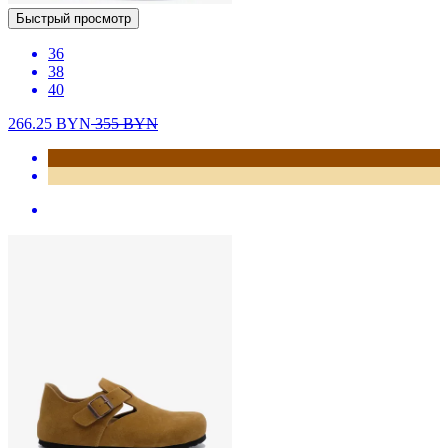
Быстрый просмотр
36
38
40
266.25
BYN
355
BYN