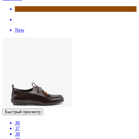
New
Быстрый просмотр
36
37
38