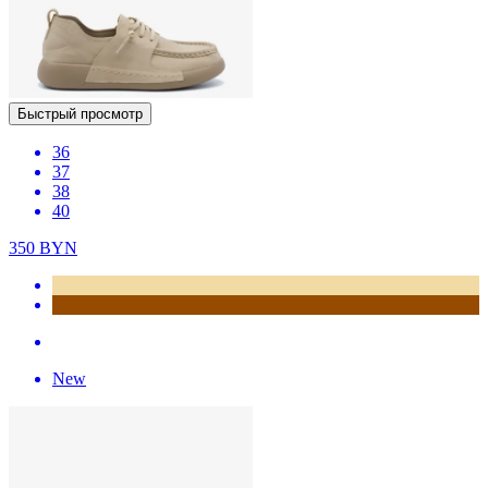
Быстрый просмотр
36
37
38
40
350
BYN
New