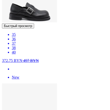
Быстрый просмотр
35
36
37
38
40
372.75
BYN
497
BYN
New