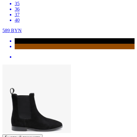
35
36
37
40
589
BYN