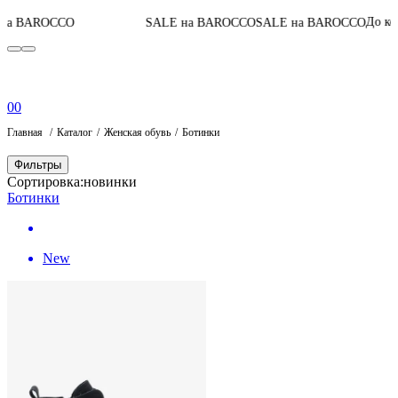
05
:
До конца акции
SALE на BAROCCO
SALE на BAROCCO
0
0
Главная
Каталог
Женская обувь
Ботинки
Фильтры
Сортировка:
новинки
Ботинки
New