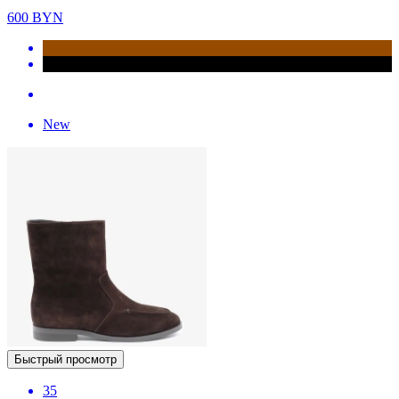
600
BYN
New
Быстрый просмотр
35