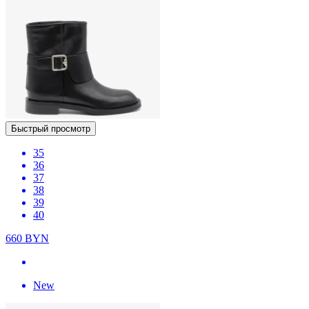
Быстрый просмотр
35
36
37
38
39
40
660
BYN
New