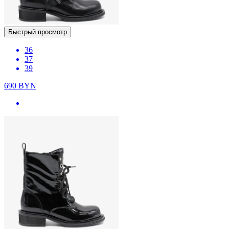
Быстрый просмотр
36
37
39
690
BYN