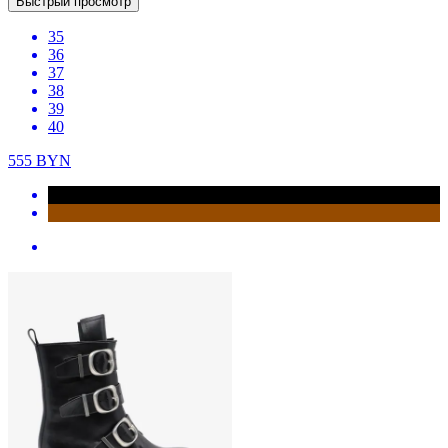
Быстрый просмотр
35
36
37
38
39
40
555
BYN