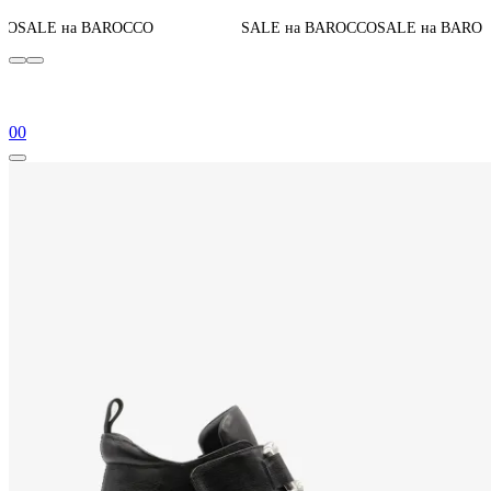
До конца а
AROCCO
SALE на BAROCCO
SALE на BAROCCO
0
0