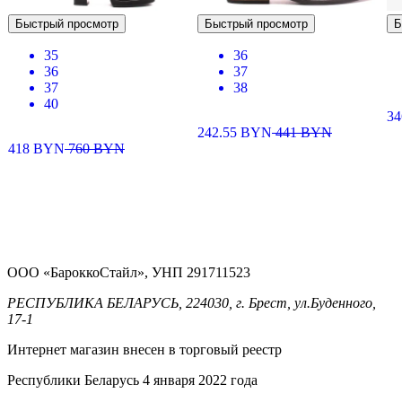
Быстрый просмотр
Быстрый просмотр
Б
35
36
36
37
37
38
40
34
242.55
BYN
441
BYN
418
BYN
760
BYN
ООО «БароккоСтайл», УНП 291711523
РЕСПУБЛИКА БЕЛАРУСЬ, 224030, г. Брест, ул.Буденного,
17-1
Интернет магазин внесен в торговый реестр
Республики Беларусь 4 января 2022 года