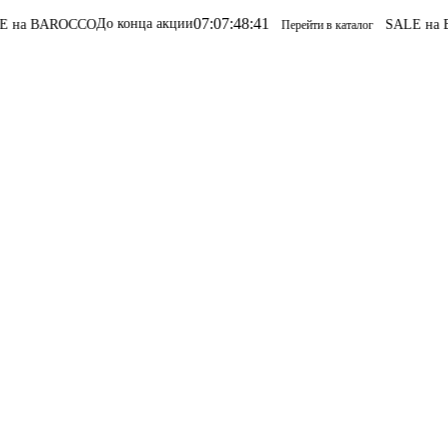
07
:
07
:
48
:
41
До конца акции
CCO
SALE на BAROCCO
S
Перейти в каталог