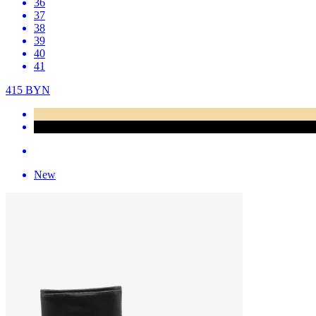
36
37
38
39
40
41
415
BYN
New