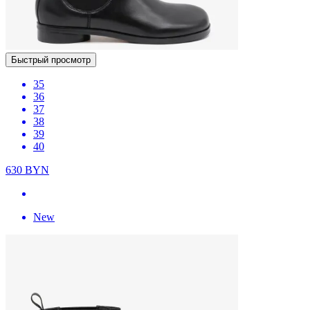
Быстрый просмотр
35
36
37
38
39
40
630
BYN
New