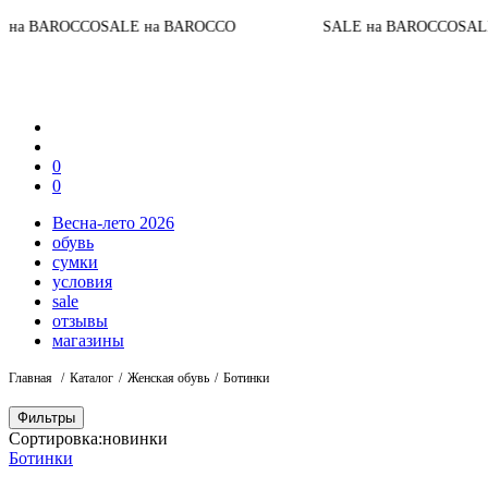
CCO
SALE на BAROCCO
SALE на BAROCCO
SALE на BARO
0
0
Весна-лето 2026
обувь
сумки
условия
sale
отзывы
магазины
Главная
Каталог
Женская обувь
Ботинки
Фильтры
Сортировка:
новинки
Ботинки