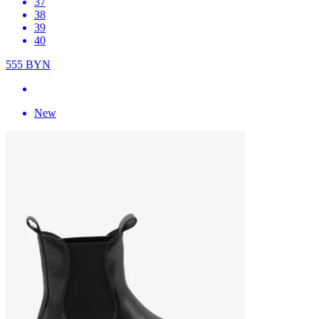
37
38
39
40
555
BYN
New