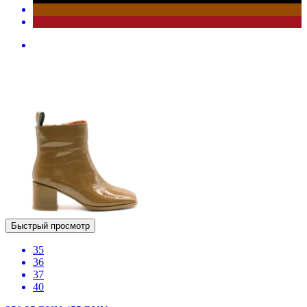
Быстрый просмотр
35
36
37
40