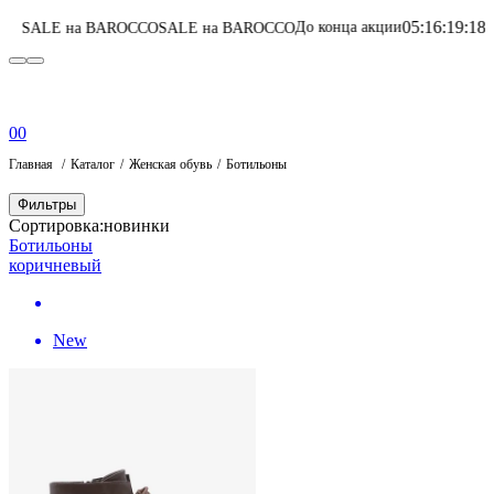
05
:
16
:
19
:
18
До конца акции
BAROCCO
SALE на BAROCCO
Перейти в катало
0
0
Главная
Каталог
Женская обувь
Ботильоны
Фильтры
Сортировка:
новинки
Ботильоны
коричневый
New