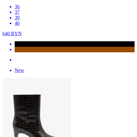
36
37
39
40
640
BYN
New