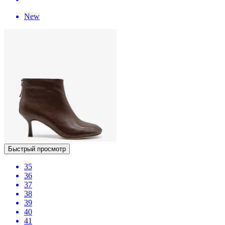
New
Быстрый просмотр
35
36
37
38
39
40
41