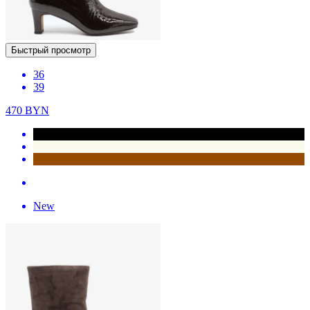
Быстрый просмотр
36
39
470
BYN
New