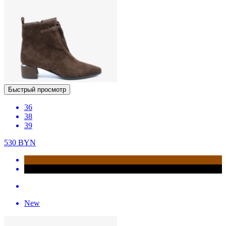
Быстрый просмотр
36
38
39
530
BYN
New