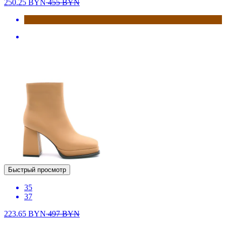
250.25
BYN
455
BYN
Быстрый просмотр
35
37
223.65
BYN
497
BYN