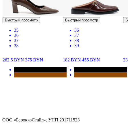
Быстрый просмотр
Быстрый просмотр
Б
35
36
36
37
37
38
38
39
262.5
BYN
375
BYN
182
BYN
455
BYN
2
ООО «БароккоСтайл», УНП 291711523