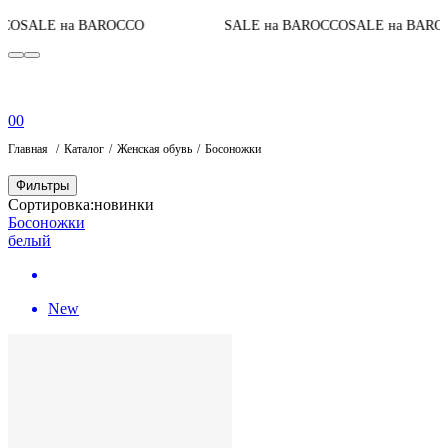
Д
ALE на BAROCCO
SALE на BAROCCO
SALE на BAROCCO
0
0
Главная
Каталог
Женская обувь
Босоножки
Фильтры
Сортировка:
новинки
Босоножки
белый
New