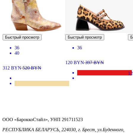
Быстрый просмотр
Быстрый просмотр
Б
36
36
40
120
BYN
397
BYN
312
BYN
520
BYN
1
ООО «БароккоСтайл», УНП 291711523
РЕСПУБЛИКА БЕЛАРУСЬ, 224030, г. Брест, ул.Буденного,