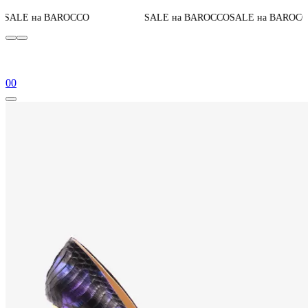
До конца акци
OCCO
SALE на BAROCCO
SALE на BAROCCO
0
0