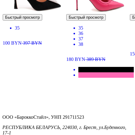
Быстрый просмотр
Быстрый просмотр
Б
35
35
36
37
100
BYN
397
BYN
38
1
180
BYN
389
BYN
ООО «БароккоСтайл», УНП 291711523
РЕСПУБЛИКА БЕЛАРУСЬ, 224030, г. Брест, ул.Буденного,
17-1