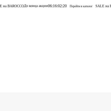
06
:
16
:
02
:
20
До конца акции
SALE на BAROCCO
SALE
Перейти в каталог