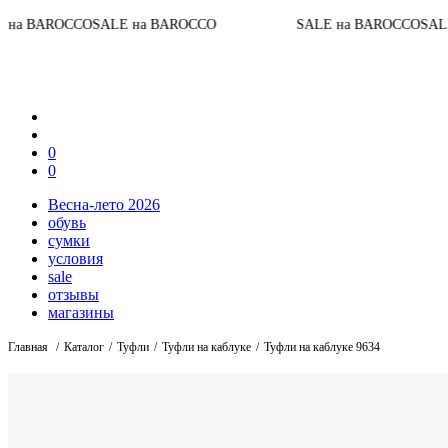
SALE на BAROCCO
SALE на BAROCCO
SALE на BAROCCO
0
0
Весна-лето 2026
обувь
сумки
условия
sale
отзывы
магазины
Главная
Каталог
Туфли
Туфли на каблуке
Туфли на каблуке 9634