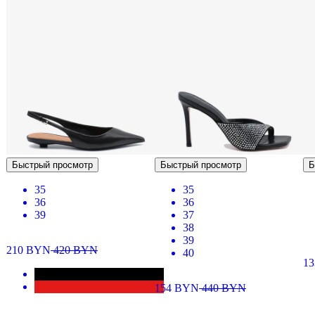
Быстрый просмотр
Быстрый просмотр
Б
35
35
36
36
39
37
38
39
210
BYN
420
BYN
40
13
154
BYN
440
BYN