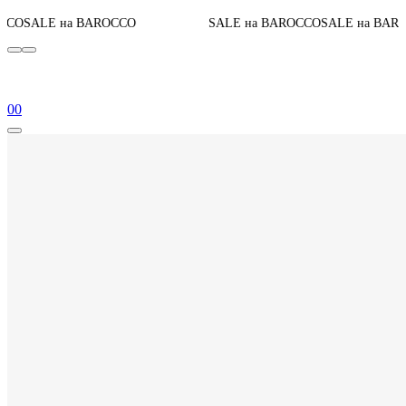
До конца
 BAROCCO
SALE на BAROCCO
SALE на BAROCCO
0
0