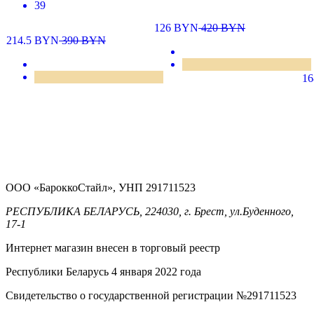
39
126
BYN
420
BYN
214.5
BYN
390
BYN
1
ООО «БароккоСтайл», УНП 291711523
РЕСПУБЛИКА БЕЛАРУСЬ, 224030, г. Брест, ул.Буденного,
17-1
Интернет магазин внесен в торговый реестр
Республики Беларусь 4 января 2022 года
Свидетельство о государственной регистрации №291711523