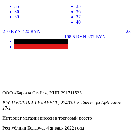
35
35
36
36
39
37
40
210
BYN
420
BYN
23
198.5
BYN
397
BYN
ООО «БароккоСтайл», УНП 291711523
РЕСПУБЛИКА БЕЛАРУСЬ, 224030, г. Брест, ул.Буденного,
17-1
Интернет магазин внесен в торговый реестр
Республики Беларусь 4 января 2022 года