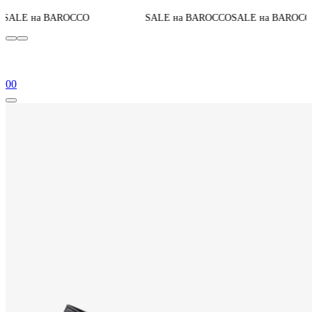
До конца акци
OCCO
SALE на BAROCCO
SALE на BAROCCO
0
0