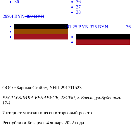
36
36
37
38
299.4
BYN
499
BYN
281.25
BYN
375
BYN
36
ООО «БароккоСтайл», УНП 291711523
РЕСПУБЛИКА БЕЛАРУСЬ, 224030, г. Брест, ул.Буденного,
17-1
Интернет магазин внесен в торговый реестр
Республики Беларусь 4 января 2022 года