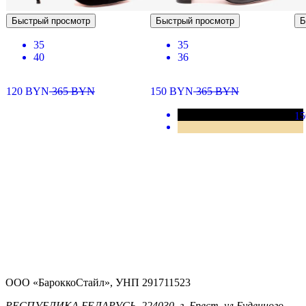
Быстрый просмотр
Быстрый просмотр
Б
35
35
40
36
120
BYN
365
BYN
150
BYN
365
BYN
1
ООО «БароккоСтайл», УНП 291711523
РЕСПУБЛИКА БЕЛАРУСЬ, 224030, г. Брест, ул.Буденного,