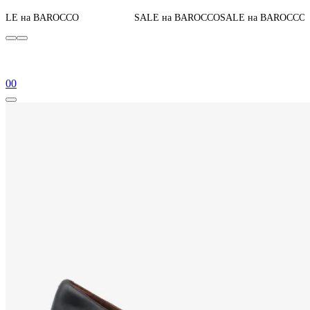
0
До конца акции
CO
SALE на BAROCCO
SALE на BAROCCO
0
0