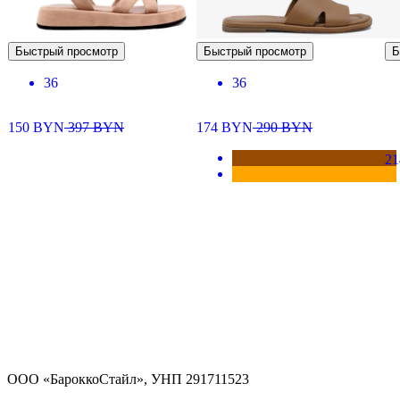
Быстрый просмотр
Быстрый просмотр
Б
36
36
150
BYN
397
BYN
174
BYN
290
BYN
21
ООО «БароккоСтайл», УНП 291711523