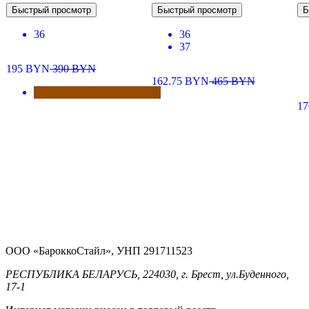
Быстрый просмотр
Быстрый просмотр
Б
36
36
37
195
BYN
390
BYN
162.75
BYN
465
BYN
1
ООО «БароккоСтайл», УНП 291711523
РЕСПУБЛИКА БЕЛАРУСЬ, 224030, г. Брест, ул.Буденного,
17-1