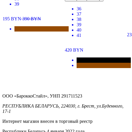
39
36
37
195
BYN
390
BYN
38
39
40
23
41
420
BYN
ООО «БароккоСтайл», УНП 291711523
РЕСПУБЛИКА БЕЛАРУСЬ, 224030, г. Брест, ул.Буденного,
17-1
Интернет магазин внесен в торговый реестр
Республики Беларусь 4 января 2022 года