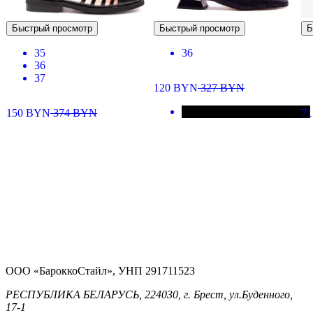
Быстрый просмотр
Быстрый просмотр
Б
35
36
36
37
120
BYN
327
BYN
150
BYN
374
BYN
7
ООО «БароккоСтайл», УНП 291711523
РЕСПУБЛИКА БЕЛАРУСЬ, 224030, г. Брест, ул.Буденного,
17-1