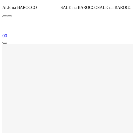
До конца акци
CCO
SALE на BAROCCO
SALE на BAROCCO
0
0