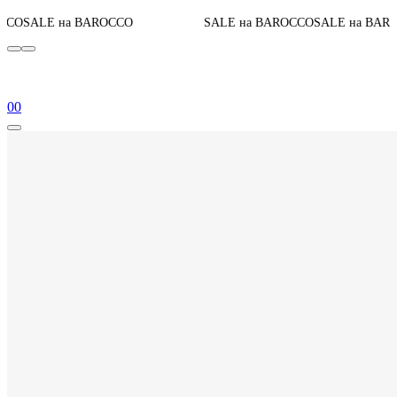
До конца 
BAROCCO
SALE на BAROCCO
SALE на BAROCCO
0
0