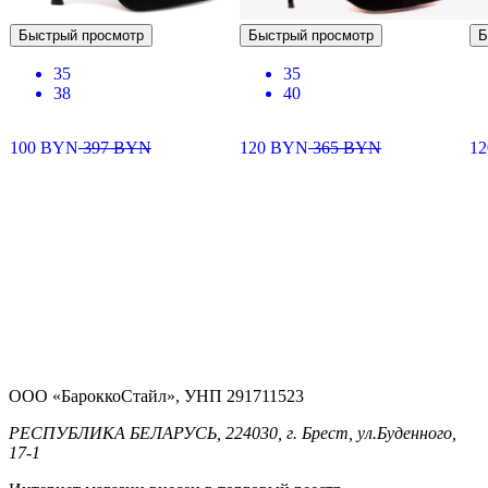
Быстрый просмотр
Быстрый просмотр
Б
35
35
38
40
100
BYN
397
BYN
120
BYN
365
BYN
1
ООО «БароккоСтайл», УНП 291711523
РЕСПУБЛИКА БЕЛАРУСЬ, 224030, г. Брест, ул.Буденного,
17-1