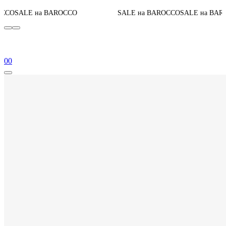
До конца
 BAROCCO
SALE на BAROCCO
SALE на BAROCCO
0
0