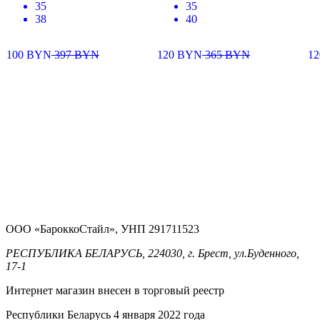
35
35
38
40
100
BYN
397
BYN
120
BYN
365
BYN
1
ООО «БароккоСтайл», УНП 291711523
РЕСПУБЛИКА БЕЛАРУСЬ, 224030, г. Брест, ул.Буденного,
17-1
Интернет магазин внесен в торговый реестр
Республики Беларусь 4 января 2022 года