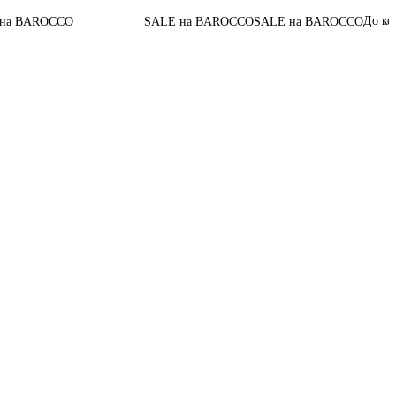
06
:
13
:
09
До конца акции
SALE на BAROCCO
SALE на BAROCCO