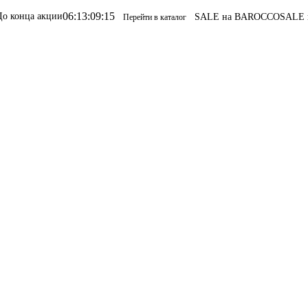
13
:
09
:
15
SALE на BAROCCO
SALE на BAROCCO
Перейти в каталог