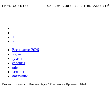
06
:
До конца акции
SALE на BAROCCO
SALE на BAROCCO
0
0
Весна-лето 2026
обувь
сумки
условия
sale
отзывы
магазины
Главная
Каталог
Женская обувь
Кроссовки
Кроссовки 9494