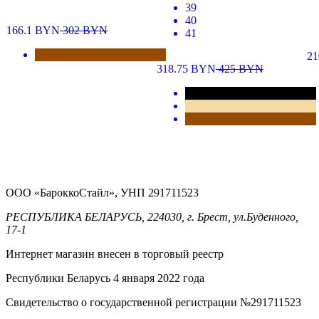
39
40
166.1
BYN
302
BYN
41
2
318.75
BYN
425
BYN
ООО «БароккоСтайл», УНП 291711523
РЕСПУБЛИКА БЕЛАРУСЬ, 224030, г. Брест, ул.Буденного,
17-1
Интернет магазин внесен в торговый реестр
Республики Беларусь 4 января 2022 года
Свидетельство о государственной регистрации №291711523