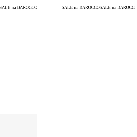
0
До конца акции
O
SALE на BAROCCO
SALE на BAROCCO