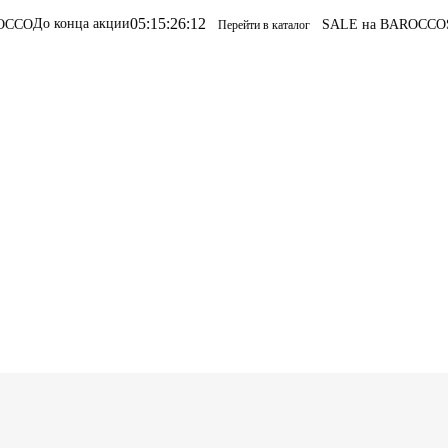
05
:
15
:
26
:
12
ции
SALE на BAROCCO
SALE на BAROCC
Перейти в каталог