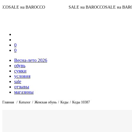
До конца ак
ROCCO
SALE на BAROCCO
SALE на BAROCCO
0
0
Весна-лето 2026
обувь
сумки
условия
sale
отзывы
магазины
Главная
Каталог
Женская обувь
Кеды
Кеды 10387