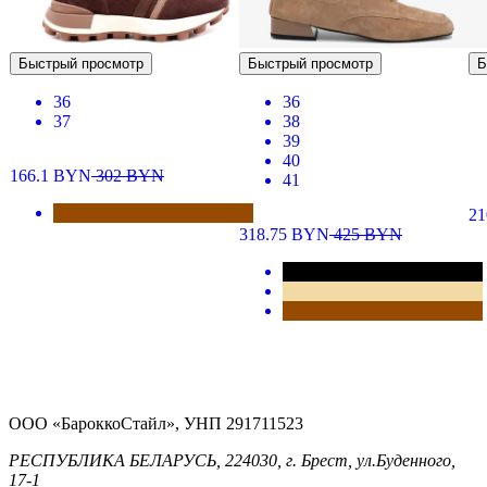
Быстрый просмотр
Быстрый просмотр
Б
36
36
37
38
39
40
166.1
BYN
302
BYN
41
2
318.75
BYN
425
BYN
ООО «БароккоСтайл», УНП 291711523
РЕСПУБЛИКА БЕЛАРУСЬ, 224030, г. Брест, ул.Буденного,
17-1