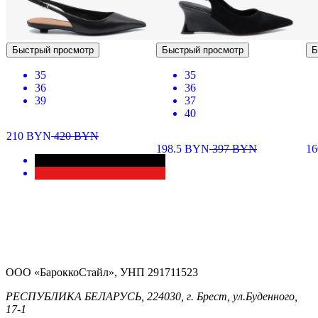
Быстрый просмотр
Быстрый просмотр
Б
35
35
36
36
39
37
40
210
BYN
420
BYN
198.5
BYN
397
BYN
1
ООО «БароккоСтайл», УНП 291711523
РЕСПУБЛИКА БЕЛАРУСЬ, 224030, г. Брест, ул.Буденного,
17-1