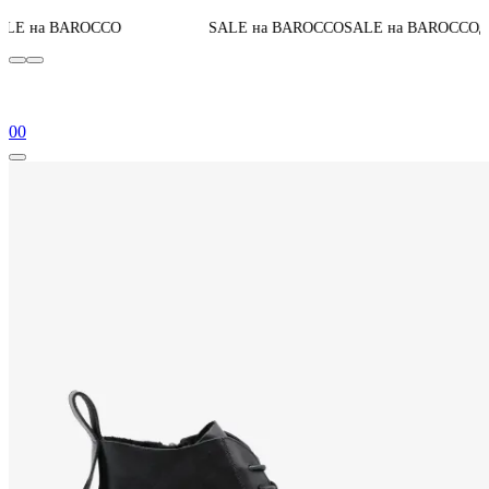
06
:
До конца акции
O
SALE на BAROCCO
SALE на BAROCCO
0
0