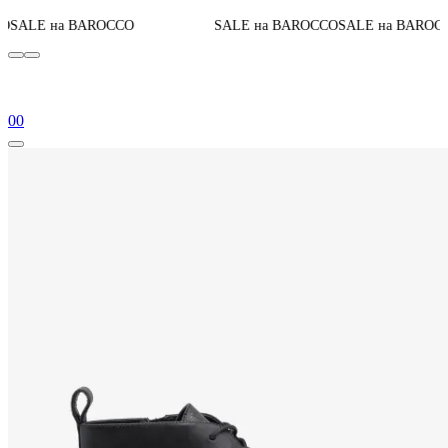
До конца ак
ROCCO
SALE на BAROCCO
SALE на BAROCCO
0
0