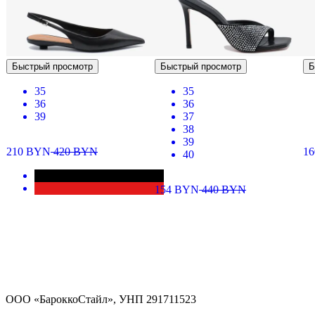
Быстрый просмотр
Быстрый просмотр
Б
35
35
36
36
39
37
38
39
210
BYN
420
BYN
1
40
154
BYN
440
BYN
ООО «БароккоСтайл», УНП 291711523