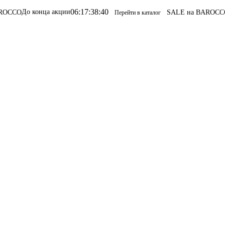
06
:
17
:
38
:
40
кции
SALE на BAROCCO
SALE на BAROC
Перейти в каталог