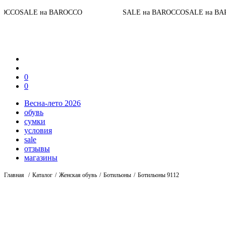
До конца а
AROCCO
SALE на BAROCCO
SALE на BAROCCO
0
0
Весна-лето 2026
обувь
сумки
условия
sale
отзывы
магазины
Главная
Каталог
Женская обувь
Ботильоны
Ботильоны 9112