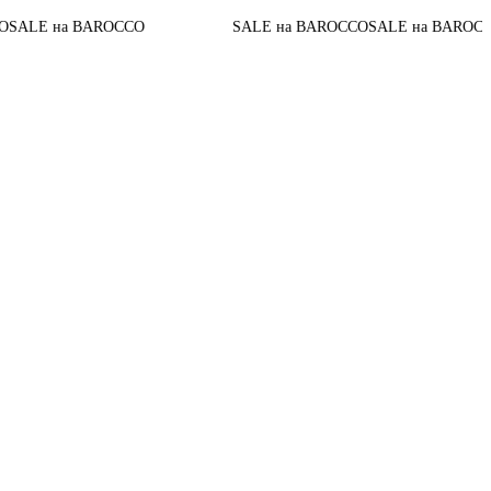
До конца акции
CO
SALE на BAROCCO
SALE на BAROCCO