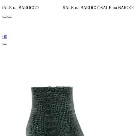
До конца акци
OCCO
SALE на BAROCCO
SALE на BAROCCO
0
0