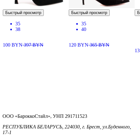
Быстрый просмотр
Быстрый просмотр
Б
35
35
38
40
100
BYN
397
BYN
120
BYN
365
BYN
13
ООО «БароккоСтайл», УНП 291711523
РЕСПУБЛИКА БЕЛАРУСЬ, 224030, г. Брест, ул.Буденного,
17-1