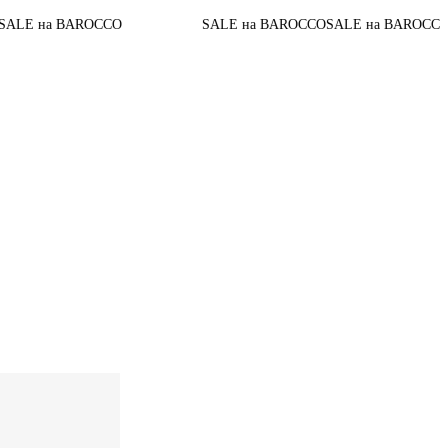
До конца акции
CCO
SALE на BAROCCO
SALE на BAROCCO