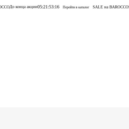
05
:
21
:
53
:
16
акции
SALE на BAROCCO
SALE на BARO
Перейти в каталог