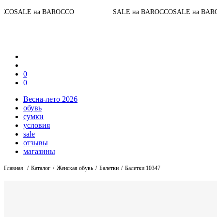
До конца 
BAROCCO
SALE на BAROCCO
SALE на BAROCCO
0
0
Весна-лето 2026
обувь
сумки
условия
sale
отзывы
магазины
Главная
Каталог
Женская обувь
Балетки
Балетки 10347