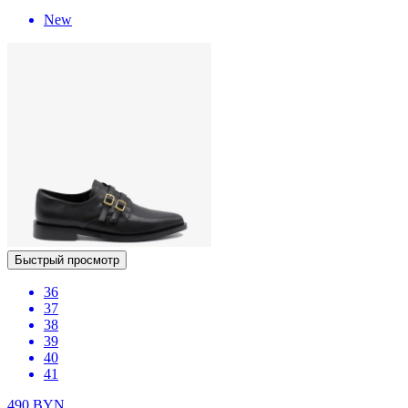
New
Быстрый просмотр
36
37
38
39
40
41
490
BYN