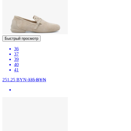
Быстрый просмотр
36
37
39
40
41
251.25
BYN
335
BYN