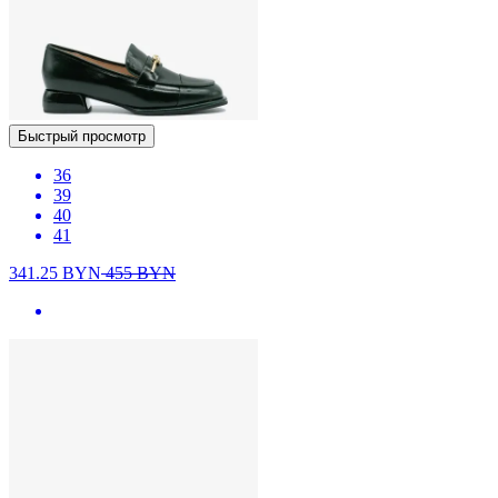
Быстрый просмотр
36
39
40
41
341.25
BYN
455
BYN