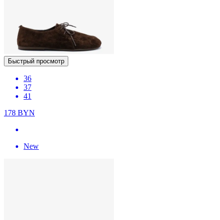
Быстрый просмотр
36
37
41
178
BYN
New