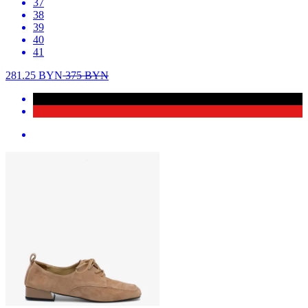
37
38
39
40
41
281.25
BYN
375
BYN