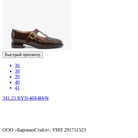
Быстрый просмотр
36
38
39
40
41
341.25
BYN
455
BYN
ООО «БароккоСтайл», УНП 291711523