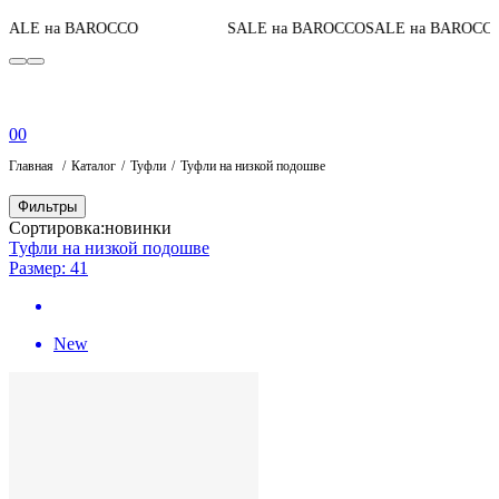
До конц
а BAROCCO
SALE на BAROCCO
SALE на BAROCCO
0
0
Главная
Каталог
Туфли
Туфли на низкой подошве
Фильтры
Сортировка:
новинки
Туфли на низкой подошве
Размер: 41
New