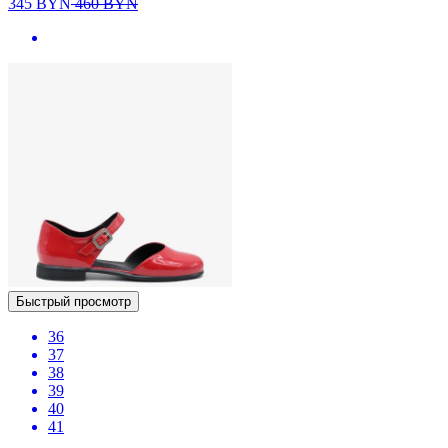
345
BYN
460
BYN
Быстрый просмотр
36
37
38
39
40
41