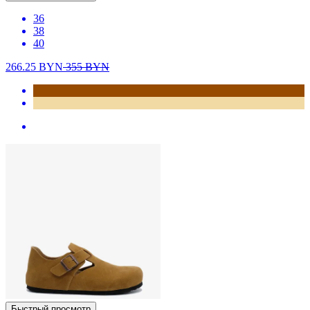
36
38
40
266.25
BYN
355
BYN
Быстрый просмотр