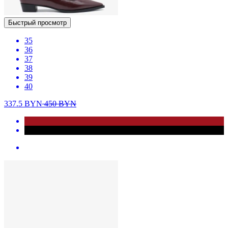
Быстрый просмотр
35
36
37
38
39
40
337.5
BYN
450
BYN