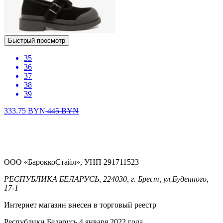
Быстрый просмотр
35
36
37
38
39
333.75
BYN
445
BYN
ООО «БароккоСтайл», УНП 291711523
РЕСПУБЛИКА БЕЛАРУСЬ, 224030, г. Брест, ул.Буденного,
17-1
Интернет магазин внесен в торговый реестр
Республики Беларусь 4 января 2022 года