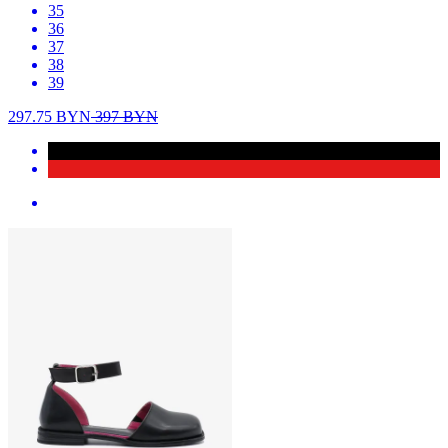
35
36
37
38
39
297.75
BYN
397
BYN