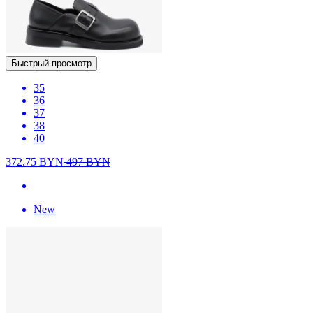
Быстрый просмотр
35
36
37
38
40
372.75
BYN
497
BYN
New