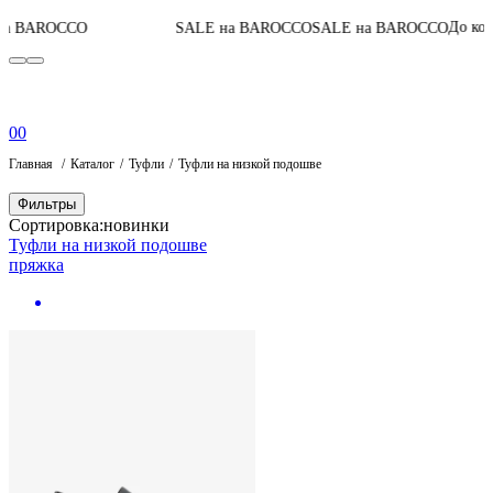
04
До конца акции
O
SALE на BAROCCO
SALE на BAROCCO
0
0
Главная
Каталог
Туфли
Туфли на низкой подошве
Фильтры
Сортировка:
новинки
Туфли на низкой подошве
пряжка