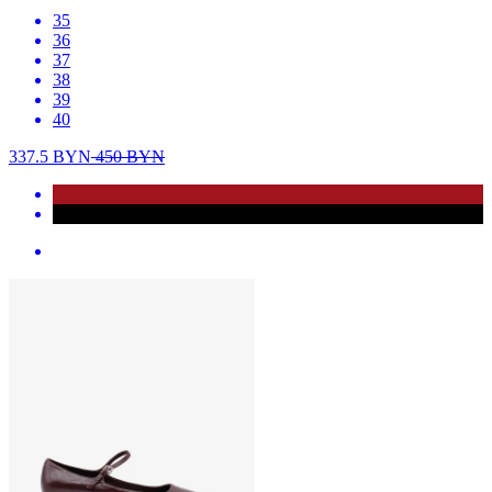
35
36
37
38
39
40
337.5
BYN
450
BYN