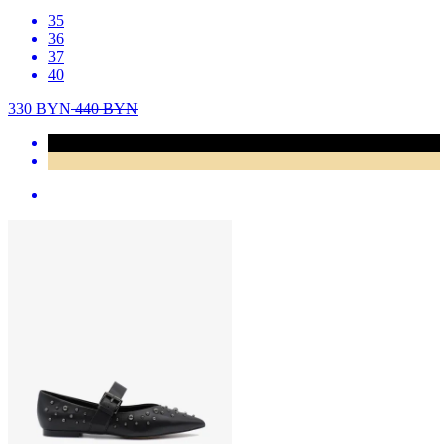
35
36
37
40
330
BYN
440
BYN