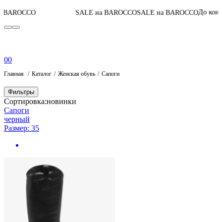
До конца акци
CCO
SALE на BAROCCO
SALE на BAROCCO
0
0
Главная
Каталог
Женская обувь
Сапоги
Фильтры
Сортировка:
новинки
Сапоги
черный
Размер: 35