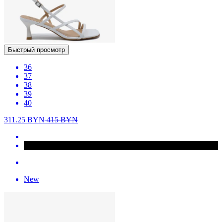
Быстрый просмотр
36
37
38
39
40
311.25
BYN
415
BYN
New