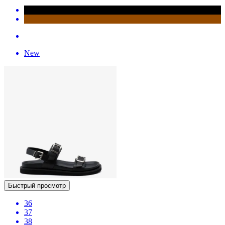
New
Быстрый просмотр
36
37
38