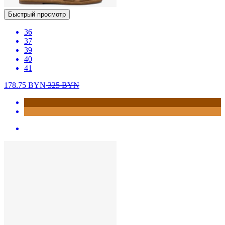
Быстрый просмотр
36
37
39
40
41
178.75
BYN
325
BYN