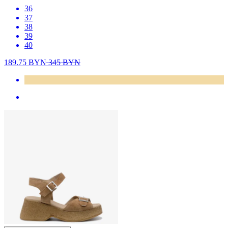
36
37
38
39
40
189.75
BYN
345
BYN