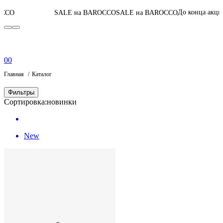
05
:
19
:
14
:
44
До конца акции
SALE на BAROCCO
SALE на BAROCCO
0
0
Главная
Каталог
Фильтры
Сортировка:
новинки
New