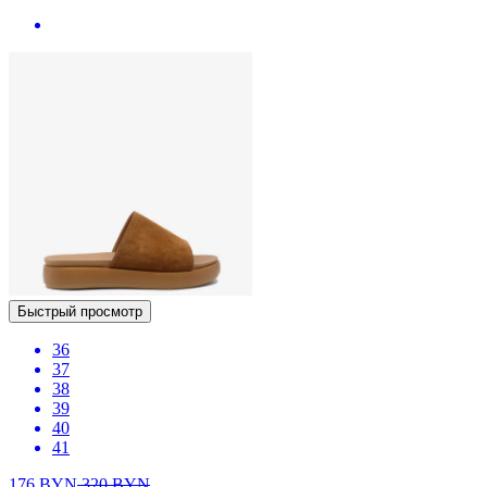
Быстрый просмотр
36
37
38
39
40
41
176
BYN
320
BYN