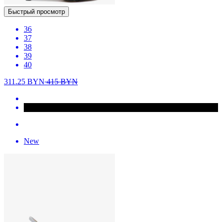
Быстрый просмотр
36
37
38
39
40
311.25
BYN
415
BYN
New