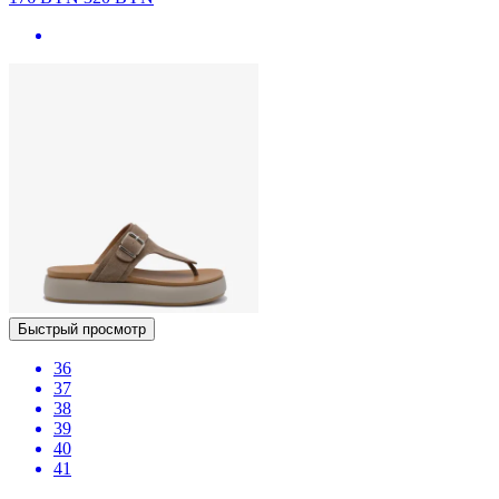
Быстрый просмотр
36
37
38
39
40
41