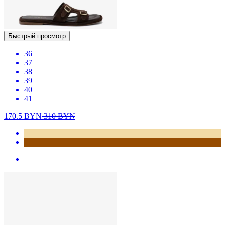
Быстрый просмотр
36
37
38
39
40
41
170.5
BYN
310
BYN