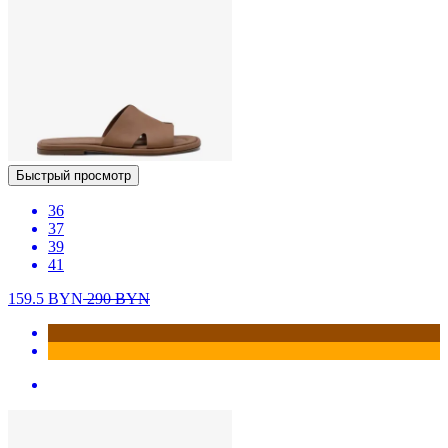
Быстрый просмотр
36
37
39
41
159.5
BYN
290
BYN