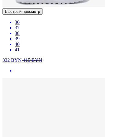
Быстрый просмотр
36
37
38
39
40
41
332
BYN
415
BYN