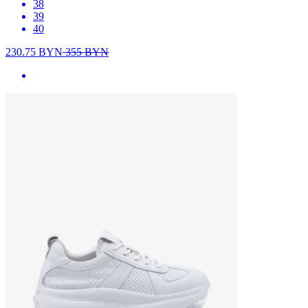
38
39
40
230.75
BYN
355
BYN