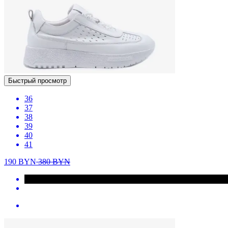
Быстрый просмотр
36
37
38
39
40
41
190
BYN
380
BYN