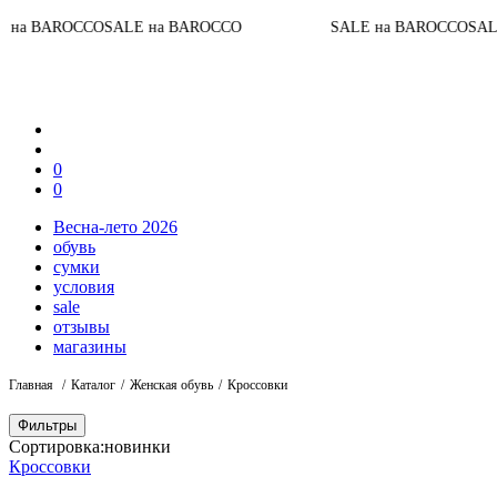
CCO
SALE на BAROCCO
SALE на BAROCCO
SALE на BAR
0
0
Весна-лето 2026
обувь
сумки
условия
sale
отзывы
магазины
Главная
Каталог
Женская обувь
Кроссовки
Фильтры
Сортировка:
новинки
Кроссовки