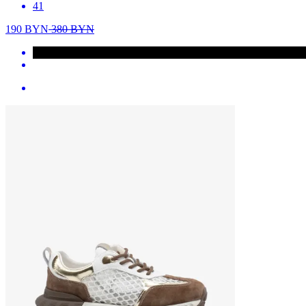
41
190
BYN
380
BYN