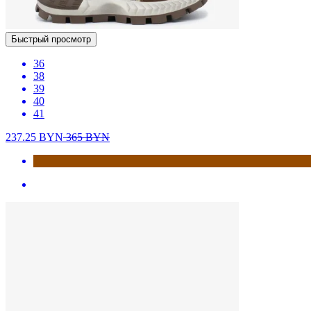
Быстрый просмотр
36
38
39
40
41
237.25
BYN
365
BYN