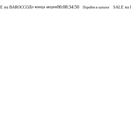
06
:
08
:
34
:
50
До конца акции
OCCO
SALE на BAROCCO
S
Перейти в каталог