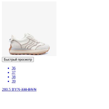
Быстрый просмотр
36
37
38
39
280.5
BYN
330
BYN