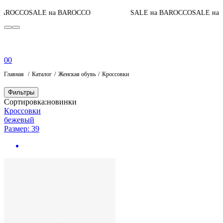
ROCCO
SALE на BAROCCO
SALE на BAROCCO
SALE на B
0
0
Главная
Каталог
Женская обувь
Кроссовки
Фильтры
Сортировка:
новинки
Кроссовки
бежевый
Размер: 39