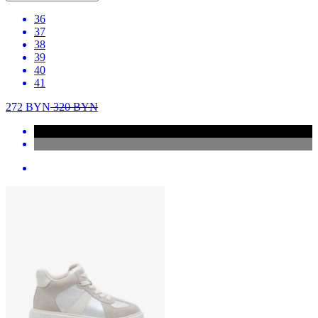
36
37
38
39
40
41
272
BYN
320
BYN