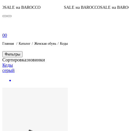
Д
ALE на BAROCCO
SALE на BAROCCO
SALE на BAROCCO
0
0
Главная
Каталог
Женская обувь
Кеды
Фильтры
Сортировка:
новинки
Кеды
серый