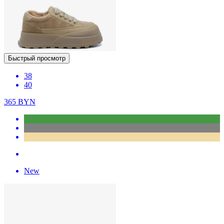
Быстрый просмотр
38
40
365
BYN
New