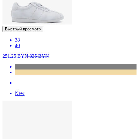
Быстрый просмотр
38
40
251.25
BYN
335
BYN
New