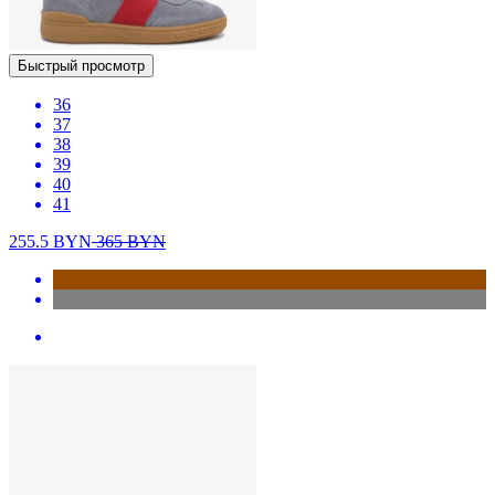
Быстрый просмотр
36
37
38
39
40
41
255.5
BYN
365
BYN