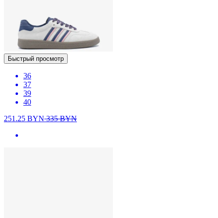
Быстрый просмотр
36
37
39
40
251.25
BYN
335
BYN