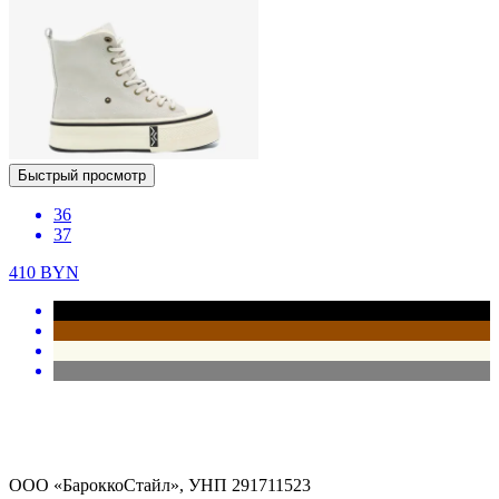
Быстрый просмотр
36
37
410
BYN
ООО «БароккоСтайл», УНП 291711523