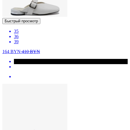
Быстрый просмотр
35
36
39
164
BYN
410
BYN