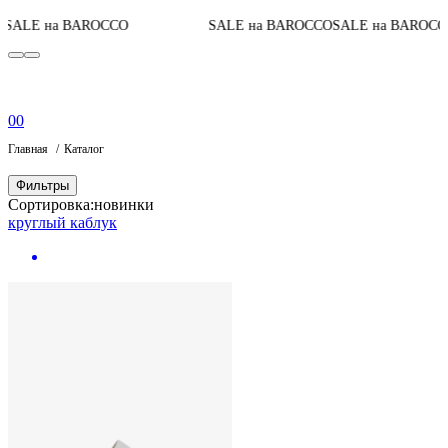
До к
 на BAROCCO
SALE на BAROCCO
SALE на BAROCCO
0
0
Главная
Каталог
Фильтры
Сортировка:
новинки
круглый каблук