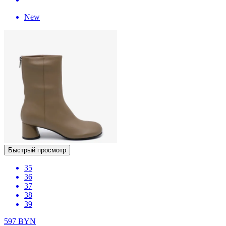
New
Быстрый просмотр
35
36
37
38
39
597
BYN