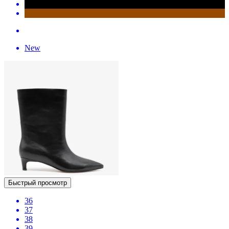
New
Быстрый просмотр
36
37
38
39