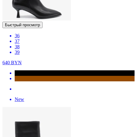
Быстрый просмотр
36
37
38
39
640
BYN
New