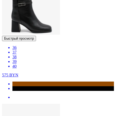
Быстрый просмотр
36
37
38
39
40
575
BYN