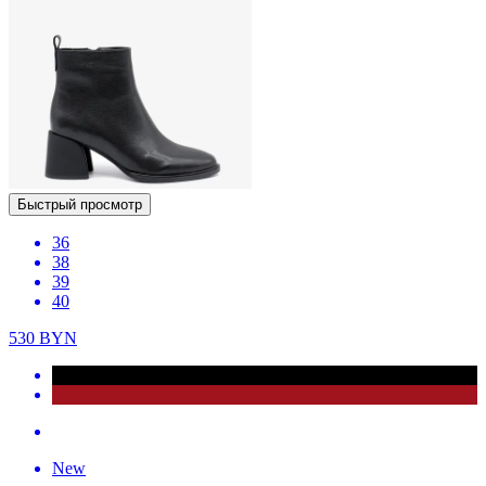
Быстрый просмотр
36
38
39
40
530
BYN
New