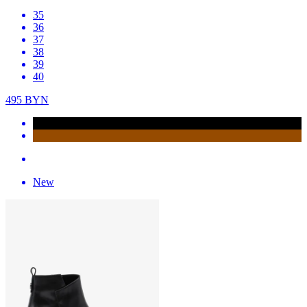
35
36
37
38
39
40
495
BYN
New