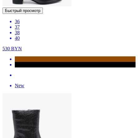
Быстрый просмотр
36
37
38
40
530
BYN
New