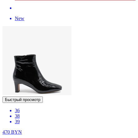
New
Быстрый просмотр
36
38
39
470
BYN