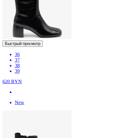
Быстрый просмотр
36
37
38
39
620
BYN
New