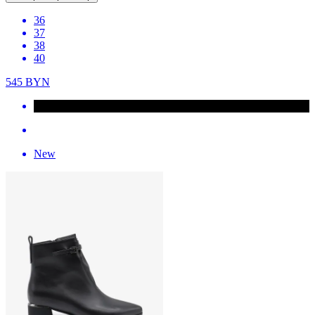
36
37
38
40
545
BYN
New