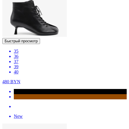
Быстрый просмотр
35
36
37
39
40
480
BYN
New