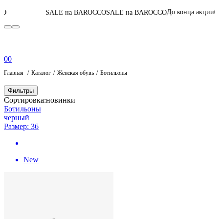
06
:
23
:
46
:
21
До конца акции
SALE на BAROCCO
SALE на BAROCCO
Пе
0
0
Главная
Каталог
Женская обувь
Ботильоны
Фильтры
Сортировка:
новинки
Ботильоны
черный
Размер: 36
New