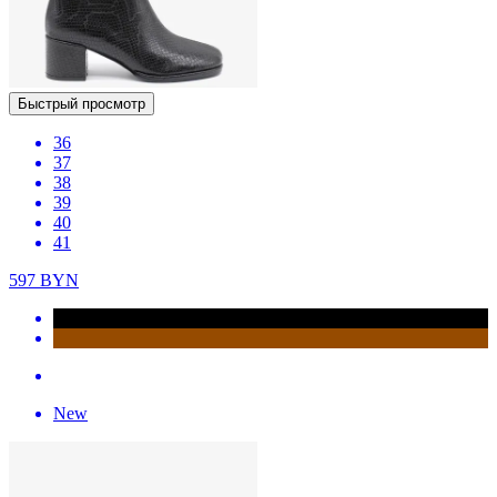
Быстрый просмотр
36
37
38
39
40
41
597
BYN
New