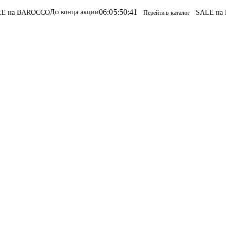
06
:
05
:
50
:
41
До конца акции
OCCO
SALE на BAROCCO
S
Перейти в каталог