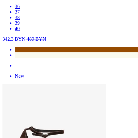
36
37
38
39
40
342.3
BYN
489
BYN
New