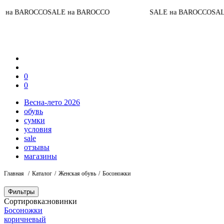
CCO
SALE на BAROCCO
SALE на BAROCCO
SALE на BAR
0
0
Весна-лето 2026
обувь
сумки
условия
sale
отзывы
магазины
Главная
Каталог
Женская обувь
Босоножки
Фильтры
Сортировка:
новинки
Босоножки
коричневый