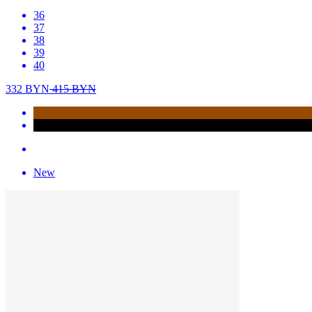
36
37
38
39
40
332
BYN
415
BYN
New