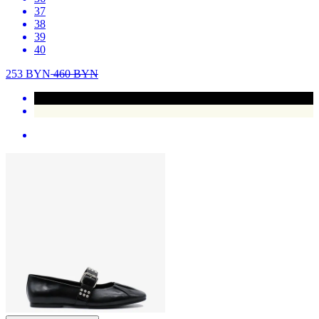
37
38
39
40
253
BYN
460
BYN