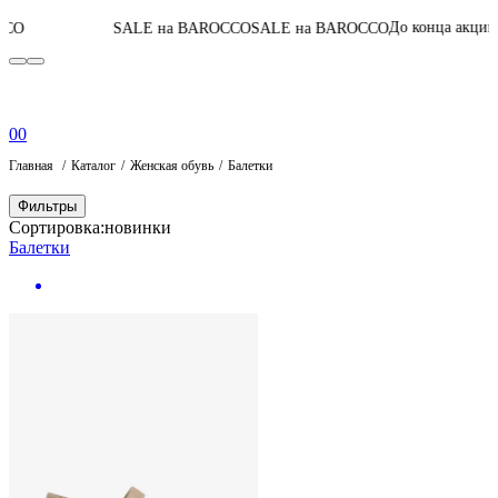
05
:
13
:
20
:
09
До конца акции
SALE на BAROCCO
SALE на BAROCCO
0
0
Главная
Каталог
Женская обувь
Балетки
Фильтры
Сортировка:
новинки
Балетки