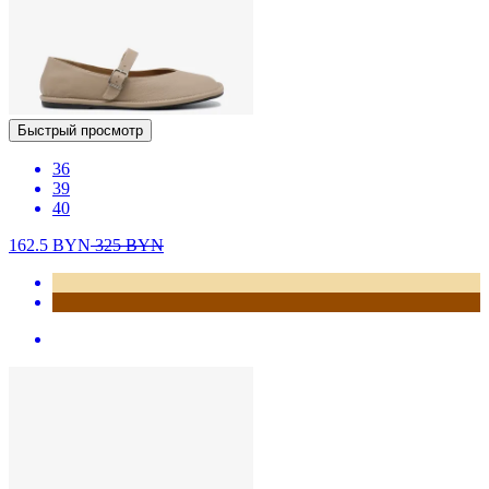
Быстрый просмотр
36
39
40
162.5
BYN
325
BYN