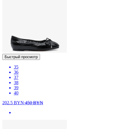
Быстрый просмотр
35
36
37
38
39
40
202.5
BYN
450
BYN