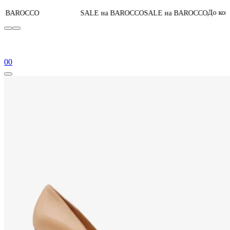
06
:
21
:
До конца акции
SALE на BAROCCO
SALE на BAROCCO
0
0