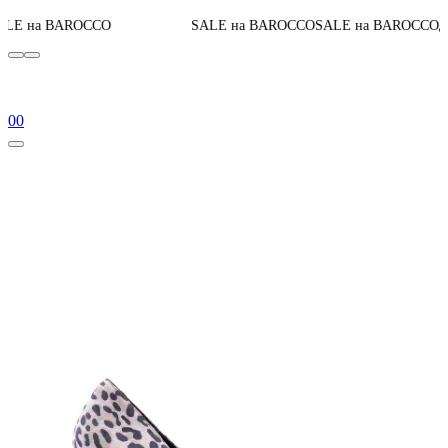
0
До конца акции
CO
SALE на BAROCCO
SALE на BAROCCO
0
0