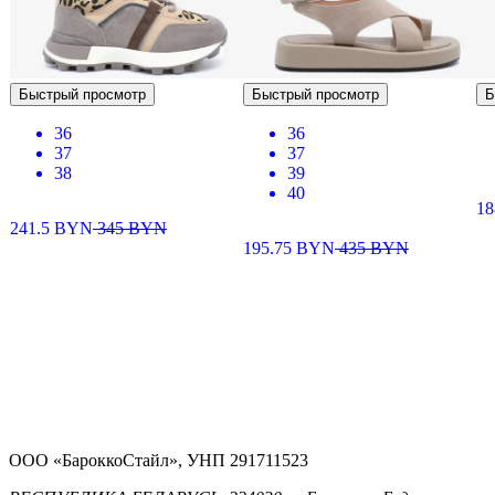
Быстрый просмотр
Быстрый просмотр
Б
36
36
37
37
38
39
40
1
241.5
BYN
345
BYN
195.75
BYN
435
BYN
ООО «БароккоСтайл», УНП 291711523