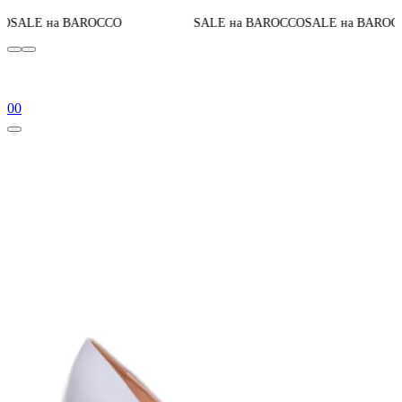
До конца
 BAROCCO
SALE на BAROCCO
SALE на BAROCCO
0
0