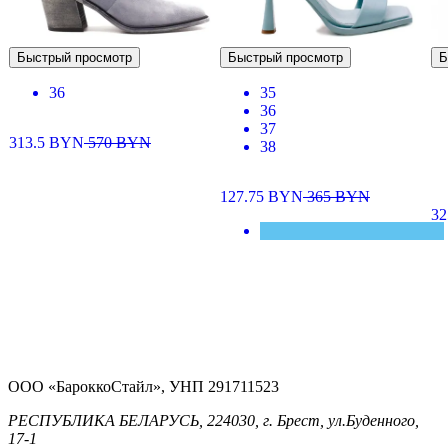
Быстрый просмотр
Быстрый просмотр
Б
36
35
36
37
313.5
BYN
570
BYN
38
127.75
BYN
365
BYN
32
ООО «БароккоСтайл», УНП 291711523
РЕСПУБЛИКА БЕЛАРУСЬ, 224030, г. Брест, ул.Буденного,
17-1