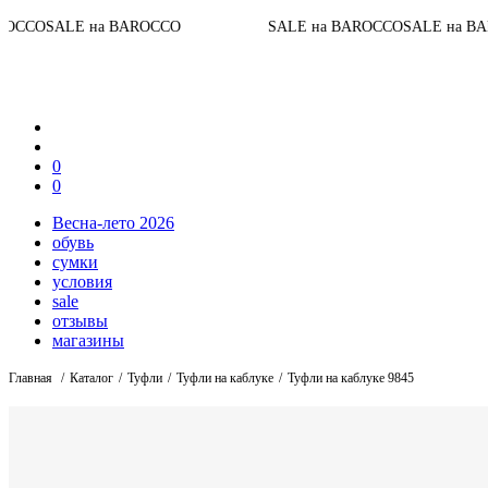
До конц
а BAROCCO
SALE на BAROCCO
SALE на BAROCCO
0
0
Весна-лето 2026
обувь
сумки
условия
sale
отзывы
магазины
Главная
Каталог
Туфли
Туфли на каблуке
Туфли на каблуке 9845