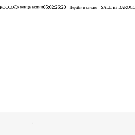
05
:
02
:
26
:
20
а акции
SALE на BAROCCO
SALE на BA
Перейти в каталог