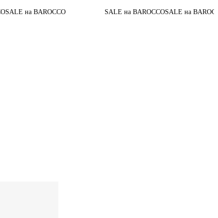
До конца ак
ROCCO
SALE на BAROCCO
SALE на BAROCCO