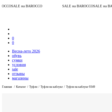
До конца 
BAROCCO
SALE на BAROCCO
SALE на BAROCCO
0
0
Весна-лето 2026
обувь
сумки
условия
sale
отзывы
магазины
Главная
Каталог
Туфли
Туфли на каблуке
Туфли на каблуке 9349