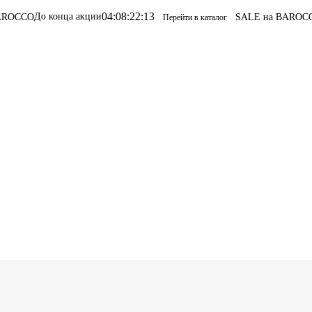
04
:
08
:
22
:
13
акции
SALE на BAROCCO
SALE на BARO
Перейти в каталог