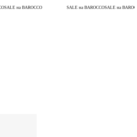
До конца акци
CCO
SALE на BAROCCO
SALE на BAROCCO