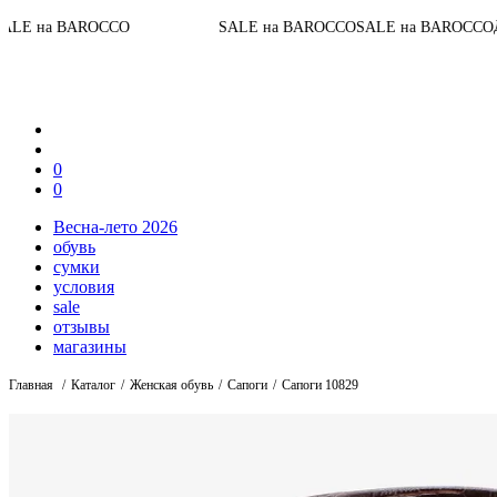
05
:
1
До конца акции
SALE на BAROCCO
SALE на BAROCCO
0
0
Весна-лето 2026
обувь
сумки
условия
sale
отзывы
магазины
Главная
Каталог
Женская обувь
Сапоги
Сапоги 10829