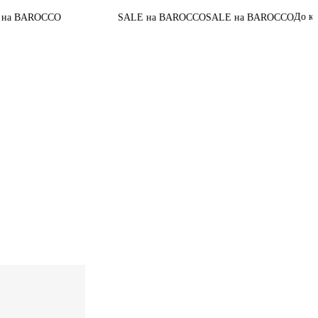
05
:
16
:
48
До конца акции
SALE на BAROCCO
SALE на BAROCCO