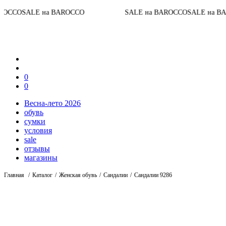
До конца а
AROCCO
SALE на BAROCCO
SALE на BAROCCO
0
0
Весна-лето 2026
обувь
сумки
условия
sale
отзывы
магазины
Главная
Каталог
Женская обувь
Сандалии
Сандалии 9286