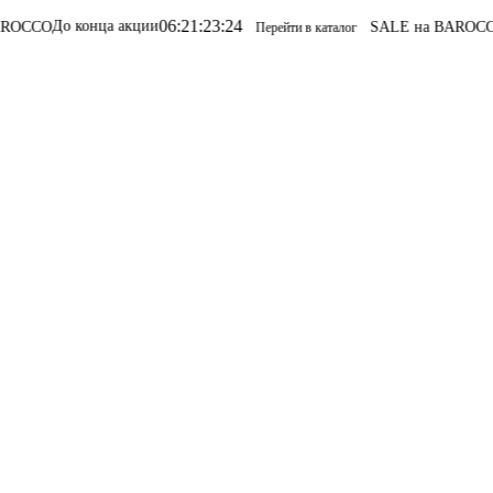
06
:
21
:
23
:
24
кции
SALE на BAROCCO
SALE на BAROC
Перейти в каталог