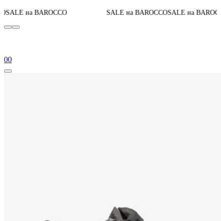
До конца ак
ROCCO
SALE на BAROCCO
SALE на BAROCCO
0
0