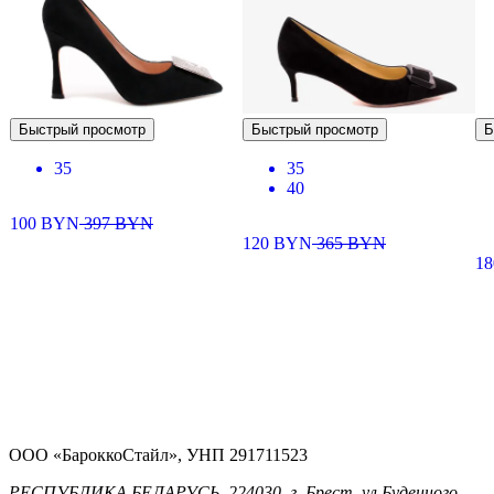
Быстрый просмотр
Быстрый просмотр
Б
35
35
40
100
BYN
397
BYN
120
BYN
365
BYN
1
ООО «БароккоСтайл», УНП 291711523
РЕСПУБЛИКА БЕЛАРУСЬ, 224030, г. Брест, ул.Буденного,